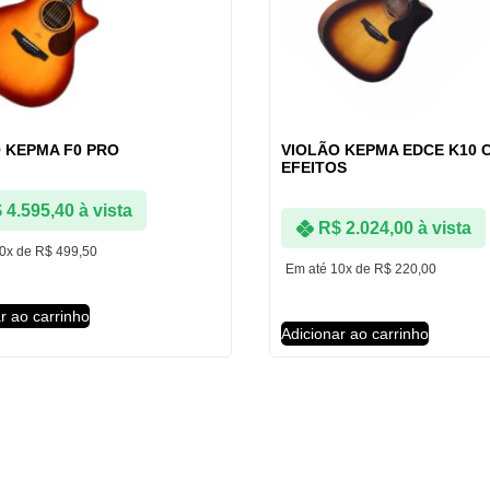
 KEPMA F0 PRO
VIOLÃO KEPMA EDCE K10 
EFEITOS
$
4.595,40
à vista
R$
2.024,00
à vista
10x de
R$
499,50
Em até 10x de
R$
220,00
r ao carrinho
Adicionar ao carrinho