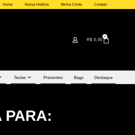
Home
Nossa História
Minha Conta
Contato
0
R$
0,00
Teclas
Presentes
Bags
Destaque
 PARA: