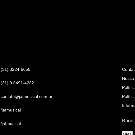
ntato
Infor
(31) 3224-6655
Conta
Nossa 
(31) 9 8491-4282
Políti
contato@jafmusical.com.br
Políti
Inform
/jafmusical
Bande
/jafmusical