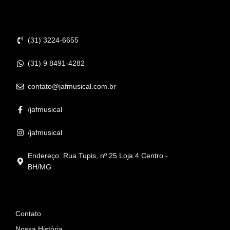
Contato
(31) 3224-6655
(31) 9 8491-4282
contato@jafmusical.com.br
/jafmusical
/jafmusical
Endereço: Rua Tupis, nº 25 Loja 4 Centro -
BH/MG
Informações
Contato
Nossa História