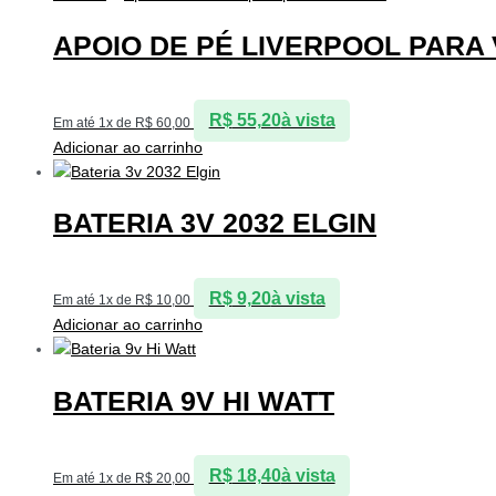
APOIO DE PÉ LIVERPOOL PARA 
R$
55,20
à vista
Em até 1x de
R$
60,00
Adicionar ao carrinho
BATERIA 3V 2032 ELGIN
R$
9,20
à vista
Em até 1x de
R$
10,00
Adicionar ao carrinho
BATERIA 9V HI WATT
R$
18,40
à vista
Em até 1x de
R$
20,00