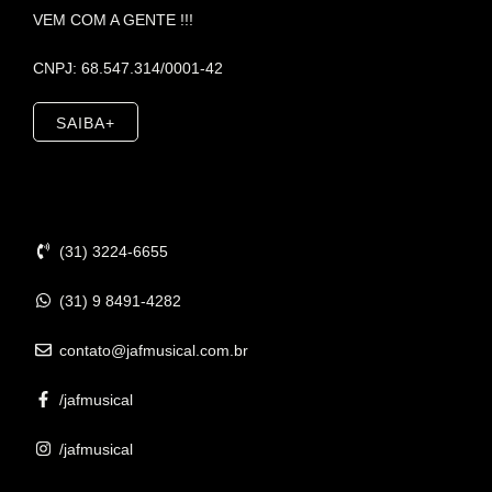
VEM COM A GENTE !!!
CNPJ: 68.547.314/0001-42
SAIBA+
Contato
(31) 3224-6655
(31) 9 8491-4282
contato@jafmusical.com.br
/jafmusical
/jafmusical