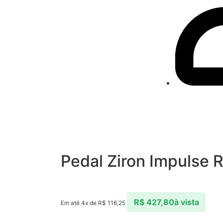
Pedal Ziron Impulse 
R$
427,80
à vista
Em até 4x de
R$
116,25