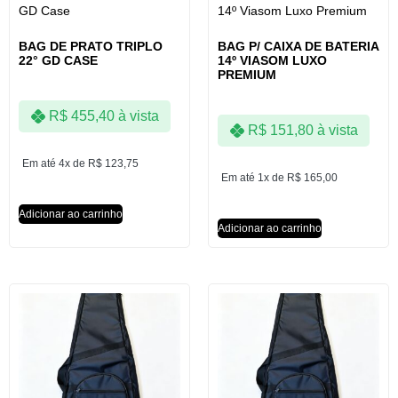
BAG DE PRATO TRIPLO
BAG P/ CAIXA DE BATERIA
22° GD CASE
14º VIASOM LUXO
PREMIUM
R$
455,40
à vista
R$
151,80
à vista
Em até 4x de
R$
123,75
Em até 1x de
R$
165,00
Adicionar ao carrinho
Adicionar ao carrinho