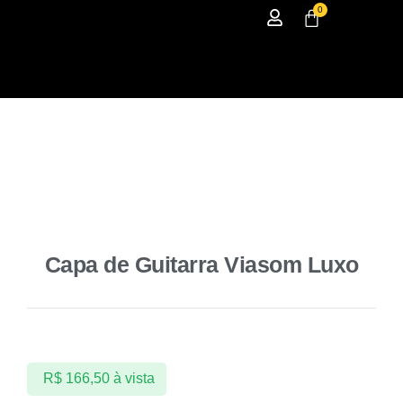
0
Capa de Guitarra Viasom Luxo
R$
166,50
à vista