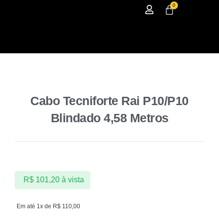
0
Cabo Tecniforte Rai P10/P10
Blindado 4,58 Metros
R$
101,20
à vista
Em até 1x de
R$
110,00