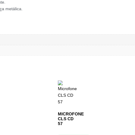
te.
ça metálica.
MICROFONE
CLS CD
57