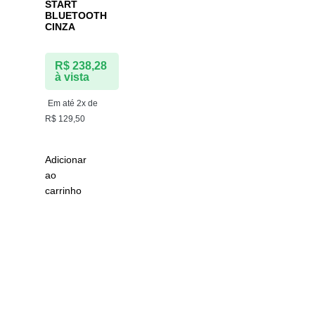
START
BLUETOOTH
CINZA
R$
238,28
à vista
Em até 2x de
R$
129,50
Adicionar
ao
carrinho