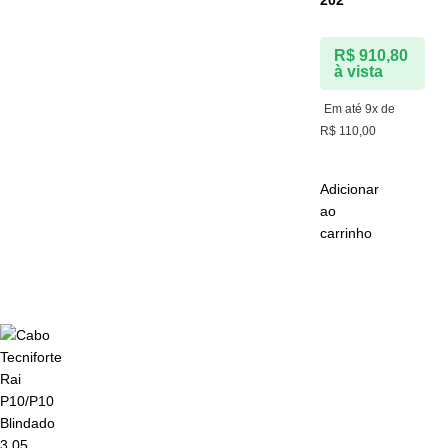
202
R$
910,80
à vista
Em até 9x de
R$
110,00
Adicionar
ao
carrinho