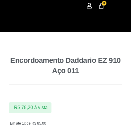
0
Encordoamento Daddario EZ 910
Aço 011
R$
78,20
à vista
Em até 1x de
R$
85,00