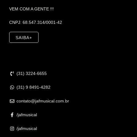
VEM COM A GENTE !!!
CNPJ: 68.547.314/0001-42
SAIBA+
Contato
(31) 3224-6655
(31) 9 8491-4282
contato@jafmusical.com.br
/jafmusical
/jafmusical