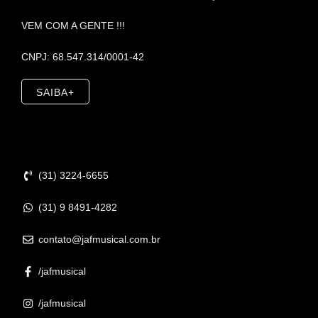
VEM COM A GENTE !!!
CNPJ: 68.547.314/0001-42
SAIBA+
Contato
(31) 3224-6655
(31) 9 8491-4282
contato@jafmusical.com.br
/jafmusical
/jafmusical