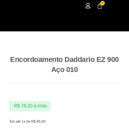
0
Encordoamento Daddario EZ 900
Aço 010
R$
78,20
à vista
Em até 1x de
R$
85,00