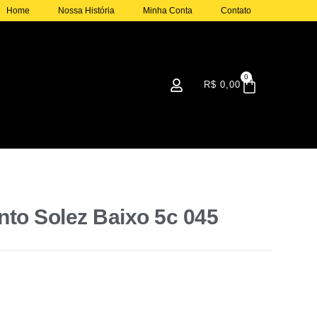
Home
Nossa História
Minha Conta
Contato
atsApp: (31)
Parce
98491-4282
Vej
0
R$
0,00
to Solez Baixo 5c 045