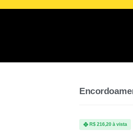
Televendas: (31)
Wh
3224-6655
Encordoamen
R$
216,20
à vista