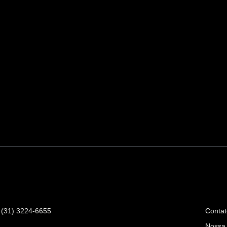
ntato
Infor
(31) 3224-6655
Conta
Nossa 