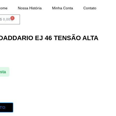
Home
Nossa História
Minha Conta
Contato
WhatsApp: (31) 98491-4282
0
$
0,00
ADDARIO EJ 46 TENSÃO ALTA
ista
NTO