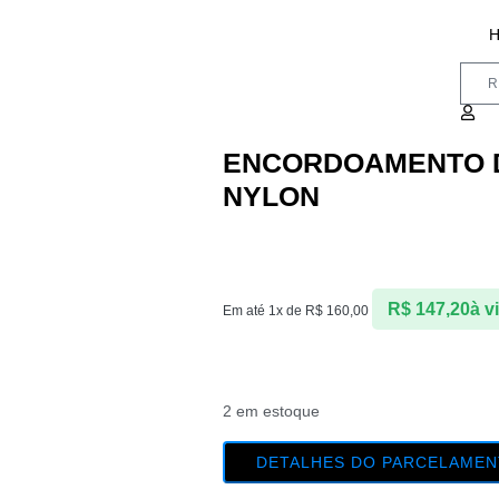
Televendas: (31) 3224-6655
R
ENCORDOAMENTO D
NYLON
R$
147,20
à v
Em até 1x de
R$
160,00
2 em estoque
DETALHES DO PARCELAME