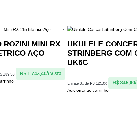
 ROZINI MINI RX
UKULELE CONCE
ÉTRICO AÇO
STRINBERG COM 
UK6C
R$
1.743,40
à vista
$
189,50
arrinho
R$
345,00
Em até 3x de
R$
125,00
Adicionar ao carrinho