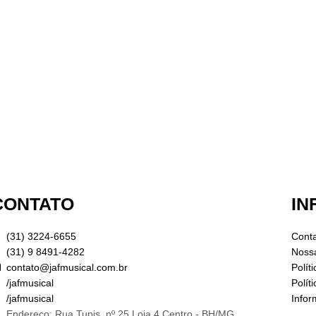
CONTATO
IN
(31) 3224-6655
Cont
(31) 9 8491-4282
Nossa
contato@jafmusical.com.br
Polít
/jafmusical
Polít
/jafmusical
Info
Endereço: Rua Tupis, nº 25 Loja 4 Centro - BH/MG