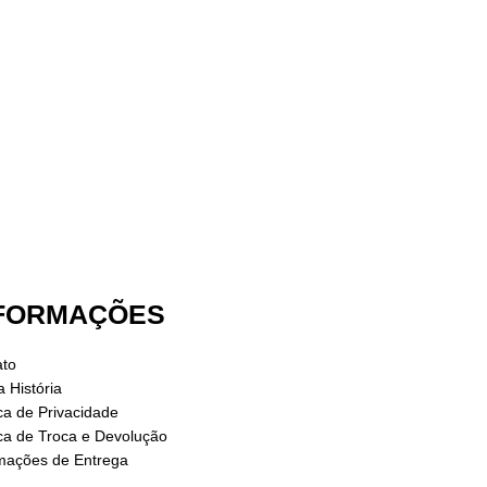
FORMAÇÕES
ato
 História
ica de Privacidade
ica de Troca e Devolução
rmações de Entrega