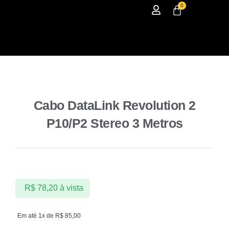
0
Cabo DataLink Revolution 2
P10/P2 Stereo 3 Metros
R$
78,20
à vista
Em até 1x de
R$
85,00