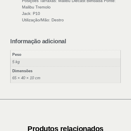
Posições Tarraxas: Malibu Diecast Blindada Ponte:
Malibu Tremolo
Jack: P10
Utilização/Mão: Destro
Informação adicional
Peso
5 kg
Dimensões
65 × 40 × 10 cm
Produtos relacionados