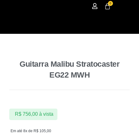
0
Guitarra Malibu Stratocaster
EG22 MWH
R$
756,00
à vista
Em até 8x de
R$
105,00