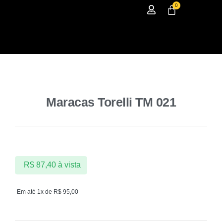
0
Maracas Torelli TM 021
R$
87,40
à vista
Em até 1x de
R$
95,00