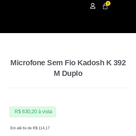
0
Microfone Sem Fio Kadosh K 392
M Duplo
R$
630,20
à vista
Em até 6x de
R$
114,17