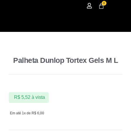
0
Palheta Dunlop Tortex Gels M L
R$
5,52
à vista
Em até 1x de
R$
6,00