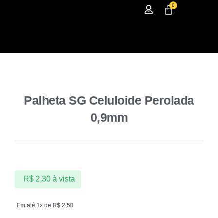
0
Palheta SG Celuloide Perolada
0,9mm
R$
2,30
à vista
Em até 1x de
R$
2,50