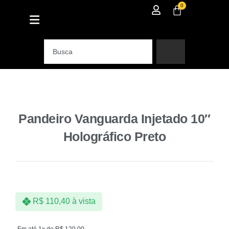
0
Pandeiro Vanguarda Injetado 10″
Holográfico Preto
R$
110,40
à vista
Em até 1x de
R$
120,00