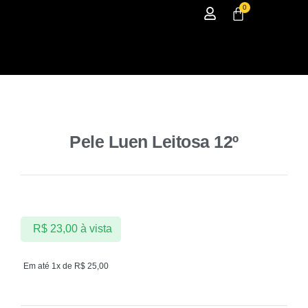
0
Pele Luen Leitosa 12º
R$
23,00
à vista
Em até 1x de
R$
25,00