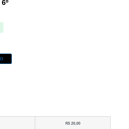
 6º
TO
R$
20,00