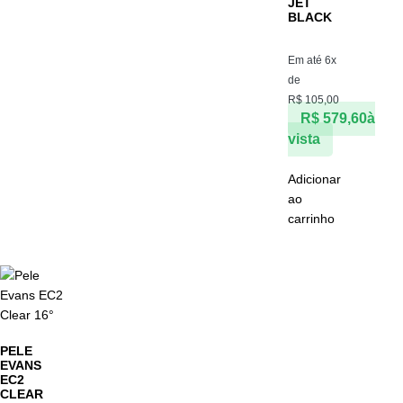
JET
BLACK
Em até 6x
de
R$
105,00
R$
579,60
à
vista
Adicionar
ao
carrinho
PELE
EVANS
EC2
CLEAR