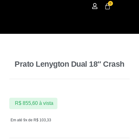
0
Prato Lenygton Dual 18″ Crash
R$
855,60
à vista
Em até 9x de
R$
103,33