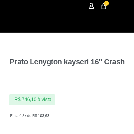
0
Prato Lenygton kayseri 16″ Crash
R$
746,10
à vista
Em até 8x de
R$
103,63