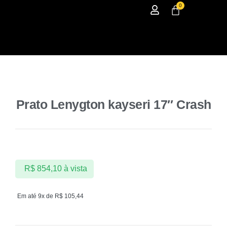
0
Prato Lenygton kayseri 17″ Crash
R$
854,10
à vista
Em até 9x de
R$
105,44