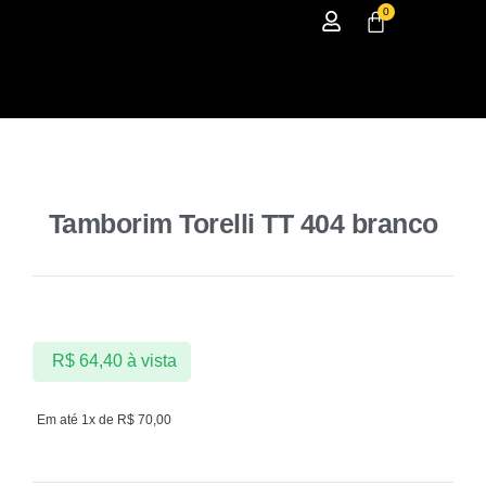
0
Tamborim Torelli TT 404 branco
R$
64,40
à vista
Em até 1x de
R$
70,00