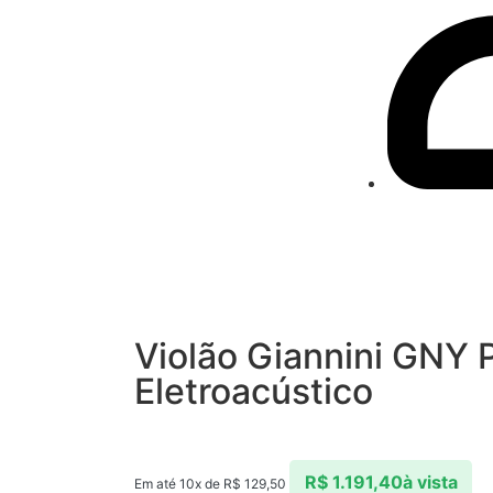
Violão Giannini GNY
Eletroacústico
R$
1.191,40
à vista
Em até 10x de
R$
129,50