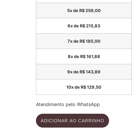
5x de
R$
259,00
6x de
R$
215,83
7x de
R$
185,00
8x de
R$
161,88
9x de
R$
143,89
10x de
R$
129,50
Atendimento pelo WhatsApp
ADICIONAR AO CARRINHO