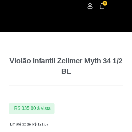
0
Violão Infantil Zellmer Myth 34 1/2
BL
R$
335,80
à vista
Em até 3x de
R$
121,67