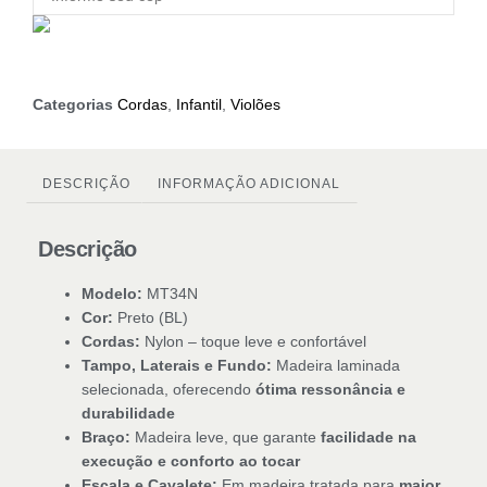
Categorias
Cordas
,
Infantil
,
Violões
DESCRIÇÃO
INFORMAÇÃO ADICIONAL
Descrição
Modelo:
MT34N
Cor:
Preto (BL)
Cordas:
Nylon – toque leve e confortável
Tampo, Laterais e Fundo:
Madeira laminada
selecionada, oferecendo
ótima ressonância e
durabilidade
Braço:
Madeira leve, que garante
facilidade na
execução e conforto ao tocar
Escala e Cavalete:
Em madeira tratada para
maior