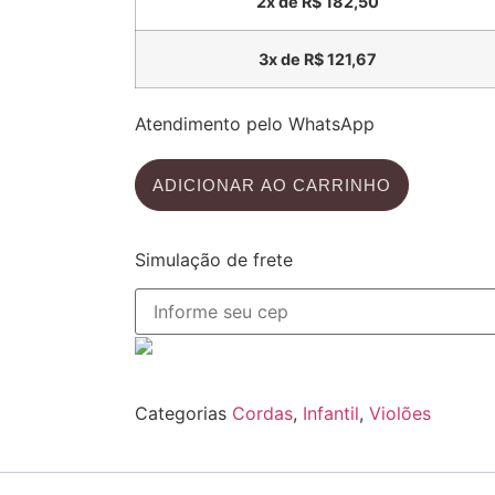
2x de
R$
182,50
3x de
R$
121,67
Atendimento pelo WhatsApp
ADICIONAR AO CARRINHO
Simulação de frete
Categorias
Cordas
,
Infantil
,
Violões