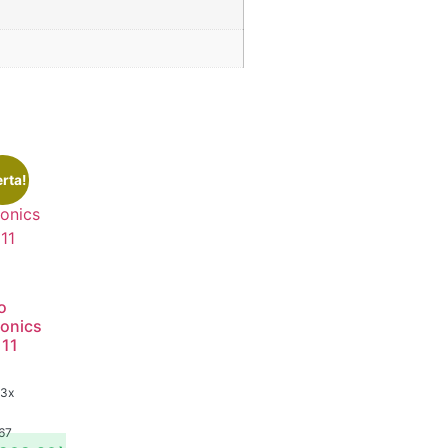
rta!
o
onics
111
 3x
67