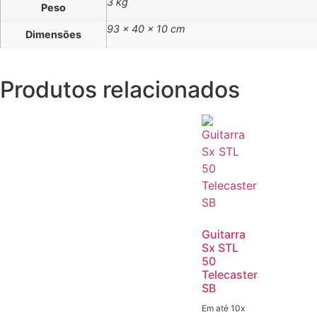
3 kg
Peso
93 × 40 × 10 cm
Dimensões
Produtos relacionados
Guitarra
Sx STL
50
Telecaster
SB
Em até 10x