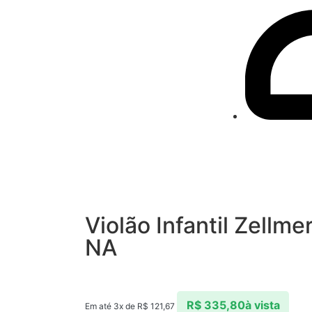
Violão Infantil Zellm
NA
R$
335,80
à vista
Em até 3x de
R$
121,67