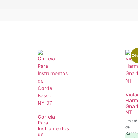
Ofe
Violã
Harm
Gna 
NT
Correia
Em até
Para
de
Instrumentos
R$
111,
de