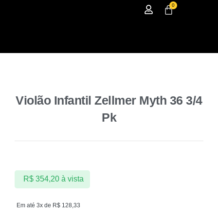
0
Violão Infantil Zellmer Myth 36 3/4
Pk
R$
354,20
à vista
Em até 3x de
R$
128,33