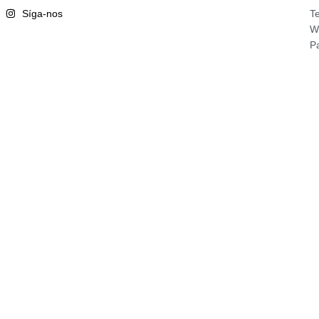
Síga-nos
T
W
P