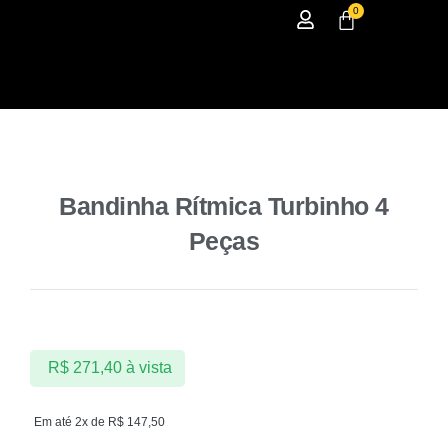
0
Bandinha Rítmica Turbinho 4
Peças
R$
271,40
à vista
Em até 2x de
R$
147,50