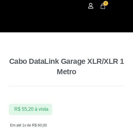
0
Cabo DataLink Garage XLR/XLR 1
Metro
R$
55,20
à vista
Em até 1x de
R$
60,00