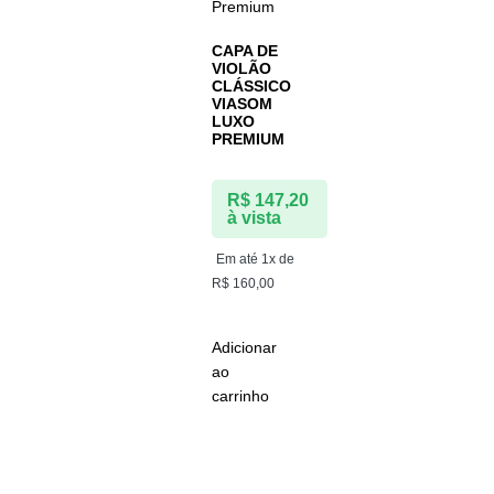
CAPA DE
VIOLÃO
CLÁSSICO
VIASOM
LUXO
PREMIUM
R$
147,20
à vista
Em até 1x de
R$
160,00
Adicionar
ao
carrinho