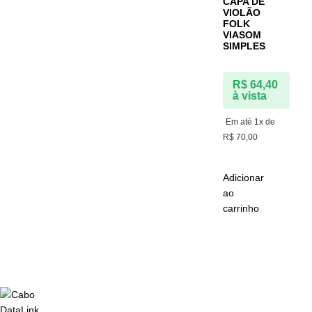
CAPA DE
VIOLÃO
FOLK
VIASOM
SIMPLES
R$
64,40
à vista
Em até 1x de
R$
70,00
Adicionar
ao
carrinho