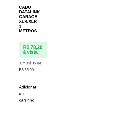
CABO
DATALINK
GARAGE
XLR/XLR
3
METROS
R$
78,20
à vista
Em até 1x de
R$
85,00
Adicionar
ao
carrinho