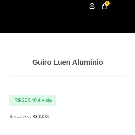
0
Guiro Luen Alumínio
R$
202,40
à vista
Em até 2x de
R$
110,00