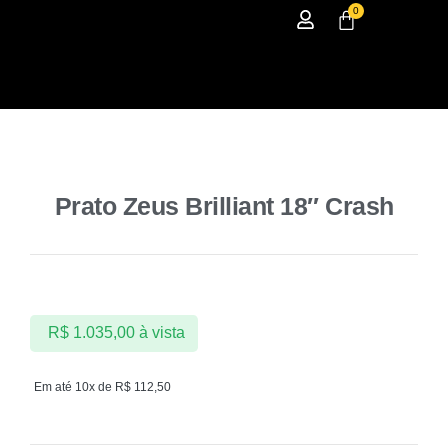
0
Prato Zeus Brilliant 18″ Crash
R$
1.035,00
à vista
Em até 10x de
R$
112,50