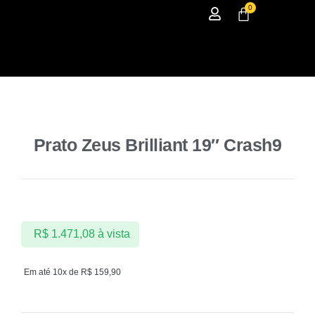
0
Prato Zeus Brilliant 19″ Crash9
R$
1.471,08
à vista
Em até 10x de
R$
159,90