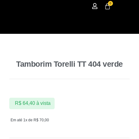
0
Tamborim Torelli TT 404 verde
R$
64,40
à vista
Em até 1x de
R$
70,00