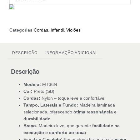
Categorias
Cordas
,
Infantil
,
Violões
DESCRIÇÃO
INFORMAÇÃO ADICIONAL
Descrição
Modelo:
MT36N
Cor:
Preto (SB)
Cordas:
Nylon – toque leve e confortável
Tampo, Laterais e Fundo:
Madeira laminada
selecionada, oferecendo
ótima ressonância e
durabilidade
Braço:
Madeira leve, que garante
facilidade na
execução e conforto ao tocar
Escala e Cavalete:
Em madeira tratada para
maior