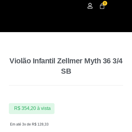
0
Violão Infantil Zellmer Myth 36 3/4
SB
R$
354,20
à vista
Em até 3x de
R$
128,33