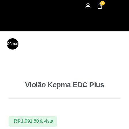
0
Oferta!
Violão Kepma EDC Plus
R$
1.991,80
à vista