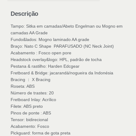
Descrição
Tampo: Sitka em camadas/Abeto Engelman ou Mogno em
camadas AA Grade
Fundo&lados: Mogno laminado AA grade
Braço: Nato C Shape PARAFUSADO (NC Neck Joint)
Acabamento : Fosco open pore
Headstock overlay&logo: HPL, padrão de tocha
Pestana & rastilho: Harden Edcgear
Fretboard & Bridge: jacarandá/nogueira da Indonésia
Bracing ： X Bracing
Roseta: ABS
Número de trastes: 20
Fretboard Inlay: Acrílico
Filete: ABS preto
Pinos de ponte : ABS
Tensor: bidirecional
Acabamento: Fosco
Pickguard: forma de gota preta