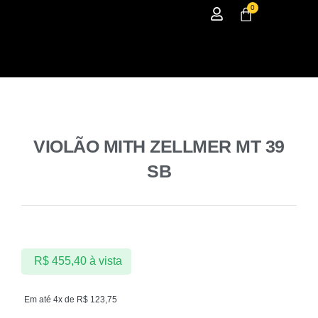
0
VIOLÃO MITH ZELLMER MT 39
SB
R$
455,40
à vista
Em até 4x de
R$
123,75