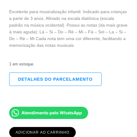
Excelente para musicalização infantil. Indicado para crianças
a partir de 3 anos. Afinado na escala diatônica (escala
padrão na música ocidental). Possui as notas (da mais grave
à mais aguda): Lá – Si – Do – Ré – Mi – Fá – Sol – La – Si –
Do – Ré – Mi Cada nota tem uma cor diferente, facilitando a
memorização das notas musicais.
1 em estoque
DETALHES DO PARCELAMENTO
Atendimento pelo WhatsApp
ADICIONAR AO CARRINHO