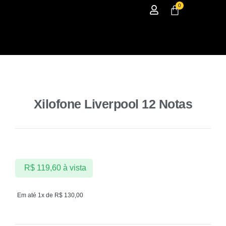
0
Xilofone Liverpool 12 Notas
R$
119,60
à vista
Em até 1x de
R$
130,00